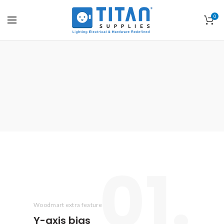
0
01.
Woodmart extra feature
Y-axis
bias