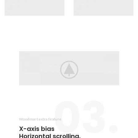
03.
Woodmart extra feature
X-axis
bias
Horizontal scrolling.